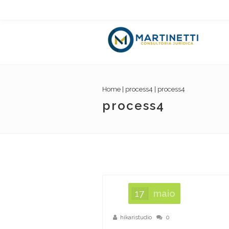
Home
|
process4
|
process4
process4
17
maio
hikaristudio
0