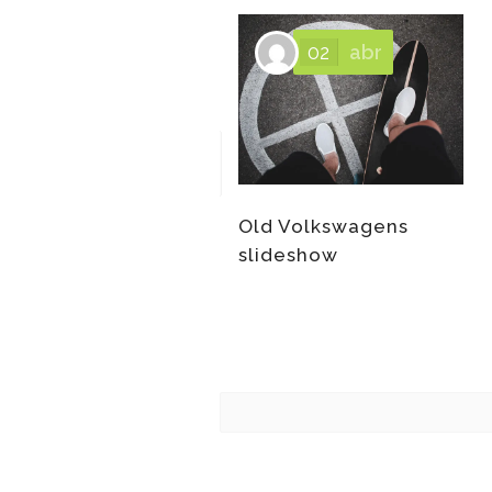
02
abr
Old Volkswagens
slideshow