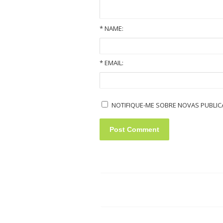
*
NAME:
*
EMAIL:
Old Volkswagens slideshow
NOTIFIQUE-ME SOBRE NOVAS PUBLICA