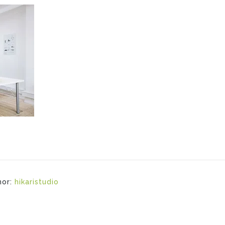
hor:
hikaristudio