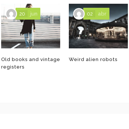
20
jun
02
abr
Old books and vintage
Weird alien robots
registers