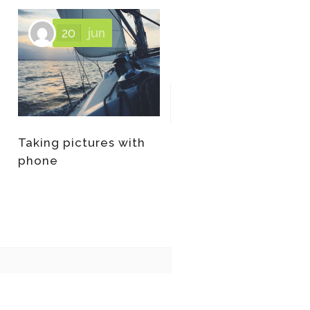
20
jun
02
abr
Taking pictures with
Colorful and bright
phone
ideas