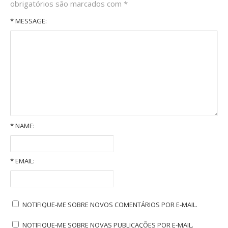
obrigatórios são marcados com
*
* MESSAGE:
*
NAME:
*
EMAIL:
Weird alien robots
NOTIFIQUE-ME SOBRE NOVOS COMENTÁRIOS POR E-MAIL.
NOTIFIQUE-ME SOBRE NOVAS PUBLICAÇÕES POR E-MAIL.