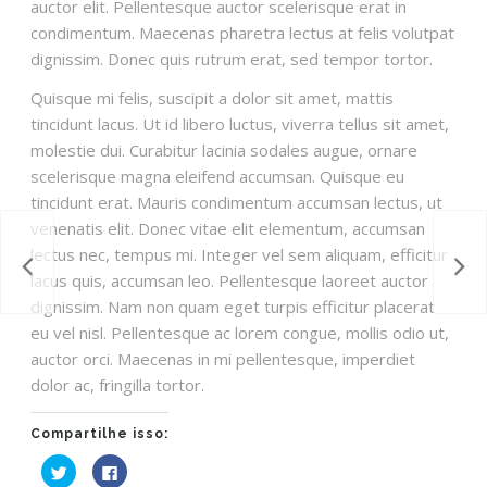
auctor elit. Pellentesque auctor scelerisque erat in
condimentum. Maecenas pharetra lectus at felis volutpat
dignissim. Donec quis rutrum erat, sed tempor tortor.
Quisque mi felis, suscipit a dolor sit amet, mattis
tincidunt lacus. Ut id libero luctus, viverra tellus sit amet,
molestie dui. Curabitur lacinia sodales augue, ornare
scelerisque magna eleifend accumsan. Quisque eu
tincidunt erat. Mauris condimentum accumsan lectus, ut
venenatis elit. Donec vitae elit elementum, accumsan
lectus nec, tempus mi. Integer vel sem aliquam, efficitur
lacus quis, accumsan leo. Pellentesque laoreet auctor
dignissim. Nam non quam eget turpis efficitur placerat
eu vel nisl. Pellentesque ac lorem congue, mollis odio ut,
auctor orci. Maecenas in mi pellentesque, imperdiet
dolor ac, fringilla tortor.
Compartilhe isso:
Clique
Clique
para
para