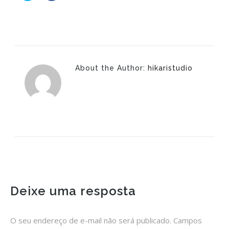
compartilhar
compartilhar
no
no
Twitter(abre
Facebook(abre
em
em
nova
nova
janela)
janela)
About the Author:
hikaristudio
Deixe uma resposta
O seu endereço de e-mail não será publicado.
Campos