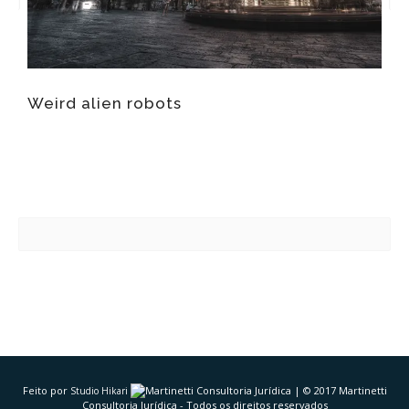
Weird alien robots
M
Feito por
| © 2017 Martinetti
Studio Hikari
Consultoria Jurídica - Todos os direitos reservados