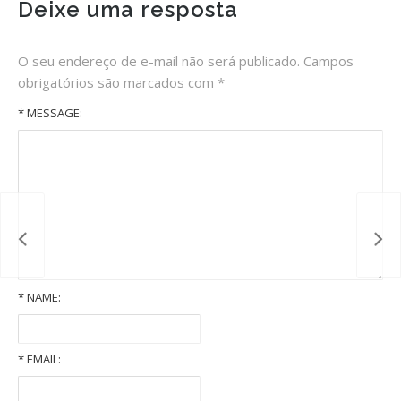
Deixe uma resposta
O seu endereço de e-mail não será publicado.
Campos
obrigatórios são marcados com
*
* MESSAGE:
*
NAME:
Old Volkswagens slideshow
*
EMAIL: