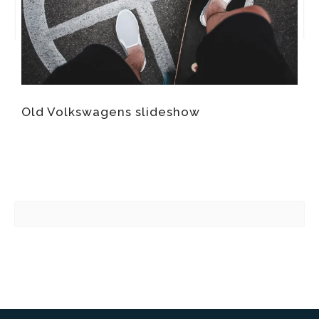
Old Volkswagens slideshow
M