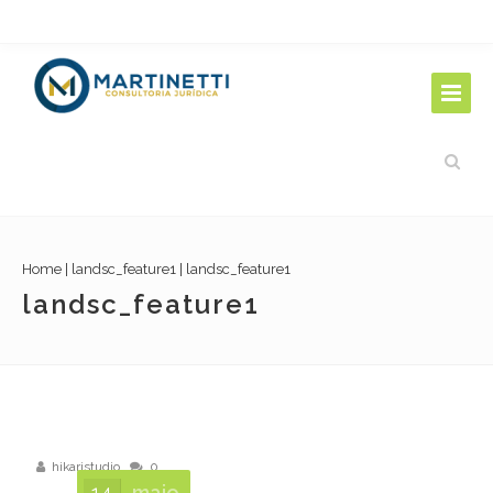
Home
|
landsc_feature1
|
landsc_feature1
landsc_feature1
hikaristudio
0
14
maio