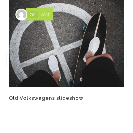
02
abr
Old Volkswagens slideshow
W