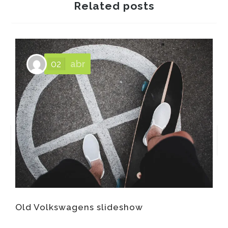
Related posts
02
abr
Old Volkswagens slideshow
O