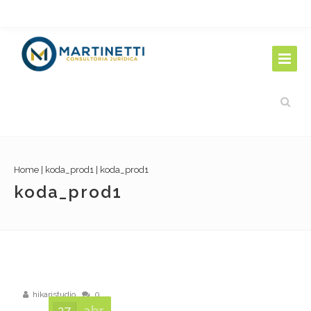
Home
|
koda_prod1
|
koda_prod1
koda_prod1
hikaristudio
0
27
abr