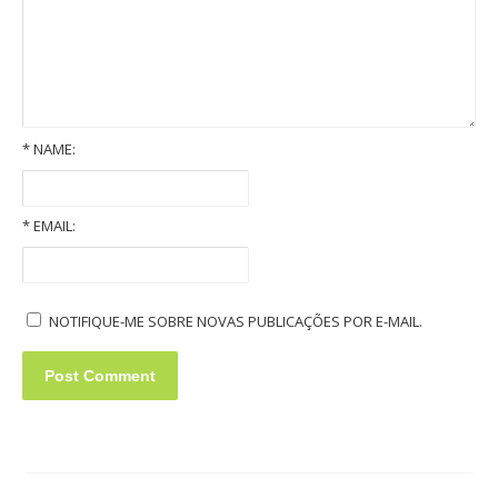
*
NAME:
Old Volkswagens slideshow
*
EMAIL:
NOTIFIQUE-ME SOBRE NOVAS PUBLICAÇÕES POR E-MAIL.