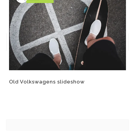
Old Volkswagens slideshow
W