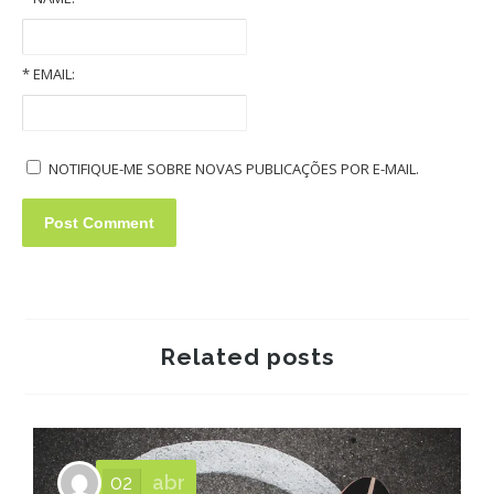
Old Volkswagens slideshow
*
EMAIL:
NOTIFIQUE-ME SOBRE NOVAS PUBLICAÇÕES POR E-MAIL.
Related posts
02
abr