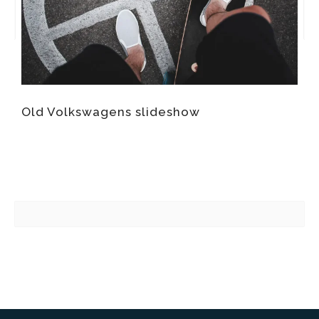
Old Volkswagens slideshow
I