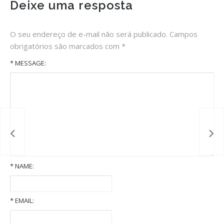
Deixe uma resposta
O seu endereço de e-mail não será publicado.
Campos
obrigatórios são marcados com
*
* MESSAGE:
*
NAME:
Old Volkswagens slideshow
*
EMAIL: