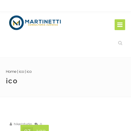
Home
|
ico
|
ico
ico
hikaristudio
0
07
ago