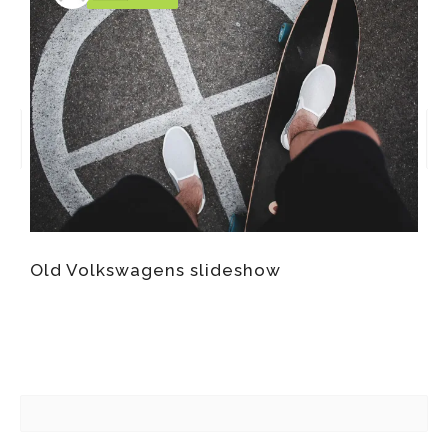
Old Volkswagens slideshow
G