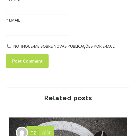
Old Volkswagens slideshow
*
EMAIL:
NOTIFIQUE-ME SOBRE NOVAS PUBLICAÇÕES POR E-MAIL.
Related posts
02
abr