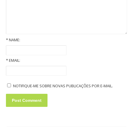
*
NAME:
Old Volkswagens slideshow
*
EMAIL:
NOTIFIQUE-ME SOBRE NOVAS PUBLICAÇÕES POR E-MAIL.