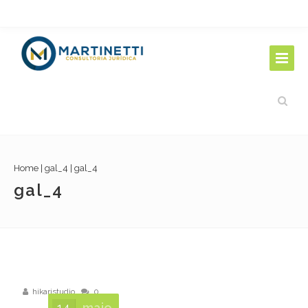
Home
|
gal_4
|
gal_4
gal_4
hikaristudio
0
14
maio