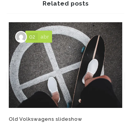
Related posts
02
abr
Old Volkswagens slideshow
C