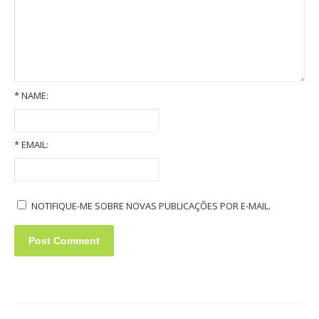
*
NAME:
Old Volkswagens slideshow
*
EMAIL:
NOTIFIQUE-ME SOBRE NOVAS PUBLICAÇÕES POR E-MAIL.