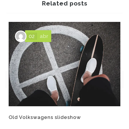
Related posts
02
abr
Old Volkswagens slideshow
T