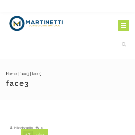
Home
|
face3
|
face3
face3
hikaristudio
0
17
abr