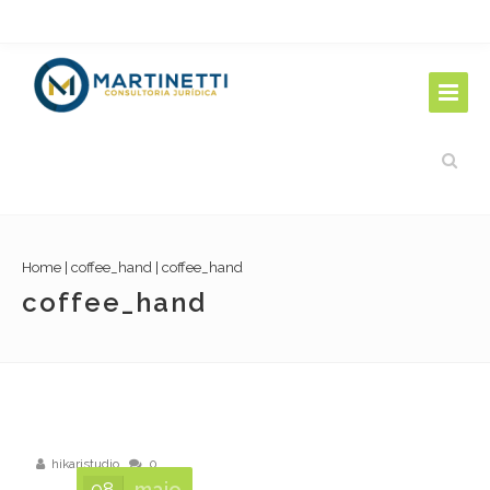
Home
|
coffee_hand
|
coffee_hand
coffee_hand
hikaristudio
0
08
maio