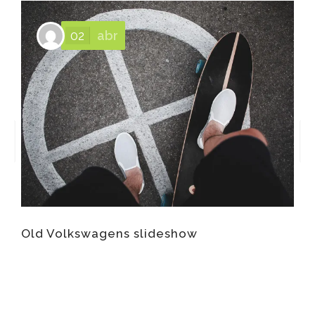
02
abr
Old Volkswagens slideshow
G