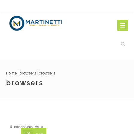
Home
|
browsers
|
browsers
browsers
hikaristudio
0
18
jun