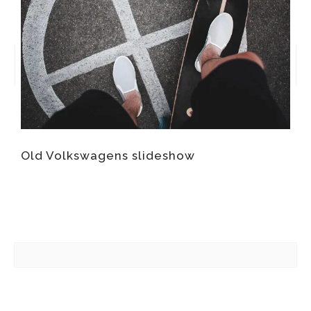
Old Volkswagens slideshow
R