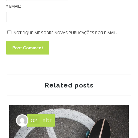
Old Volkswagens slideshow
*
EMAIL:
NOTIFIQUE-ME SOBRE NOVAS PUBLICAÇÕES POR E-MAIL.
Related posts
02
abr