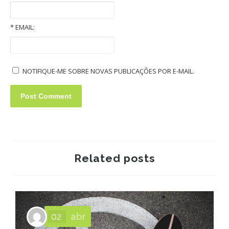
Old Volkswagens slideshow
*
EMAIL:
NOTIFIQUE-ME SOBRE NOVAS PUBLICAÇÕES POR E-MAIL.
Related posts
02
abr