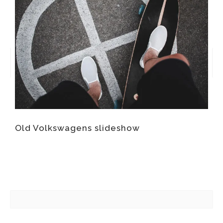
Old Volkswagens slideshow
T