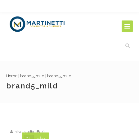
Home
|
brand5_mild
|
brand5_mild
brand5_mild
hikaristudio
0
21
abr