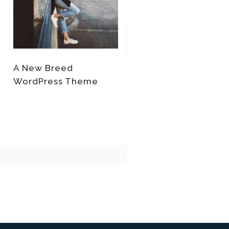
A New Breed
A wool cat meou
WordPress Theme