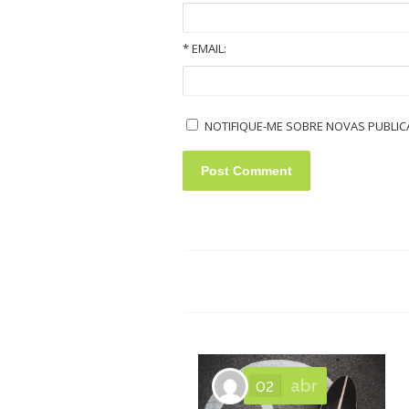
*
EMAIL:
Old Volkswagens slideshow
NOTIFIQUE-ME SOBRE NOVAS PUBLICA
02
abr