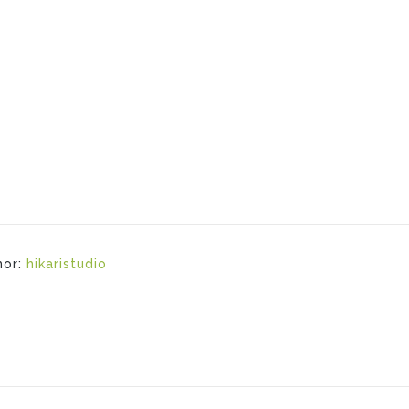
hor:
hikaristudio