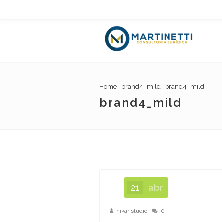
Home
|
brand4_mild
|
brand4_mild
brand4_mild
21
abr
hikaristudio
0