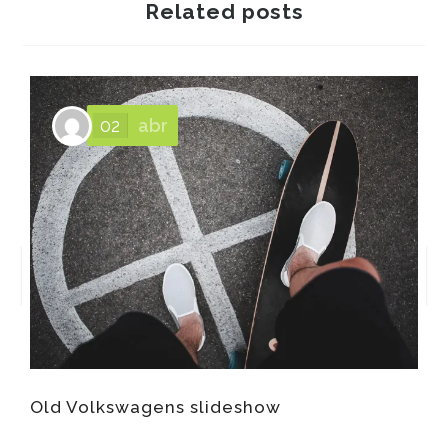
Related posts
02
abr
Old Volkswagens slideshow
A