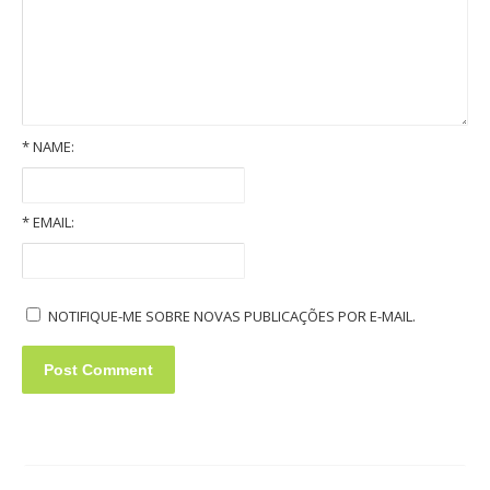
*
NAME:
Old Volkswagens slideshow
*
EMAIL:
NOTIFIQUE-ME SOBRE NOVAS PUBLICAÇÕES POR E-MAIL.