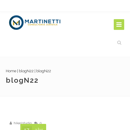
Home
|
blogN22
|
blogN22
blogN22
hikaristudio
0
17
abr