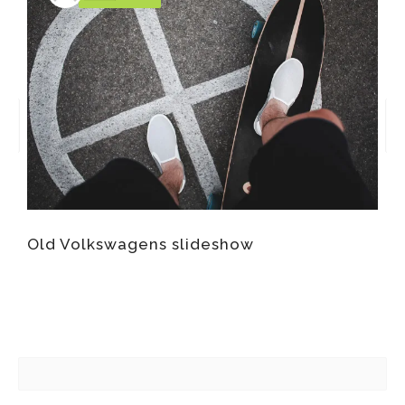
Old Volkswagens slideshow
W