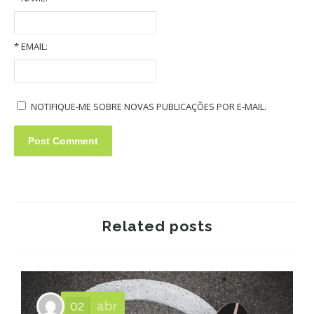
Old Volkswagens slideshow
*
EMAIL:
NOTIFIQUE-ME SOBRE NOVAS PUBLICAÇÕES POR E-MAIL.
Related posts
02
abr