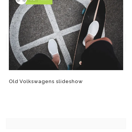
Old Volkswagens slideshow
R