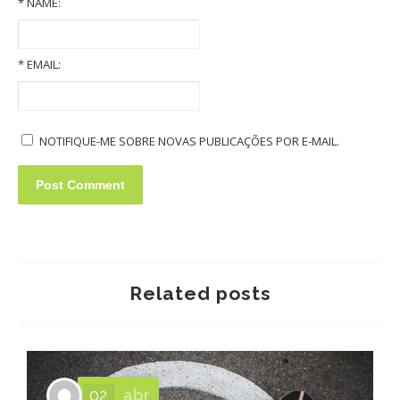
*
NAME:
Old Volkswagens slideshow
*
EMAIL:
NOTIFIQUE-ME SOBRE NOVAS PUBLICAÇÕES POR E-MAIL.
Related posts
02
abr