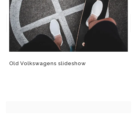
Old Volkswagens slideshow
O